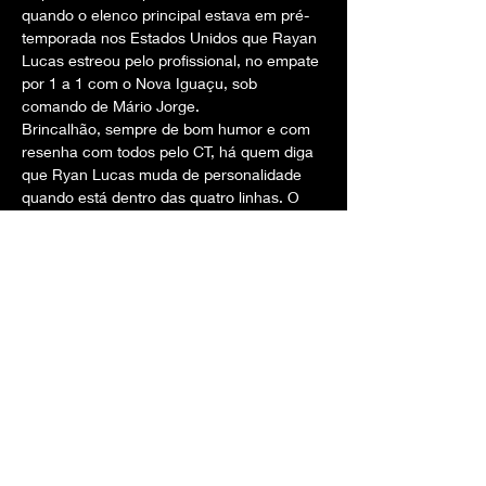
quando o elenco principal estava em pré-
temporada nos Estados Unidos que Rayan 
Lucas estreou pelo profissional, no empate 
por 1 a 1 com o Nova Iguaçu, sob 
comando de Mário Jorge.
Brincalhão, sempre de bom humor e com 
resenha com todos pelo CT, há quem diga 
que Ryan Lucas muda de personalidade 
quando está dentro das quatro linhas. O 
jovem é visto como um dos líderes do 
elenco campeão continental e uma das 
referências da Geração 2005, que tem 
Matheus Gonçalves como uma das joias.
Aos 19 anos, cobra dos companheiros 
dentro de campo e é um dos que mais dá 
instruções durante o jogo. Uma das peças 
principais de Mário Jorge, Rayan tem um 
papel importante não só na parte defensiva 
como também no ataque. O volante iniciou 
a jogada que originou o gol de empate do 
Flamengo
 na final contra o Boca Juniors.