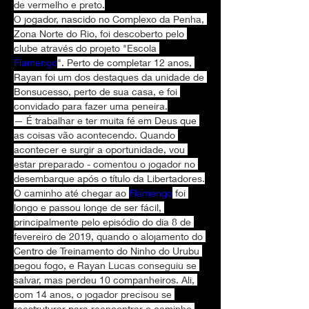
de vermelho e preto.
O jogador, nascido no Complexo da Penha, 
Zona Norte do Rio, foi descoberto pelo 
clube através do projeto "Escola 
Flamengo
". Perto de completar 12 anos, 
Rayan foi um dos destaques da unidade de 
Bonsucesso, perto de sua casa, e foi 
convidado para fazer uma peneira.
— É trabalhar e ter muita fé em Deus que 
as coisas vão acontecendo. Quando 
acontecer e surgir a oportunidade, vou 
estar preparado - comentou o jogador no 
desembarque após o título da Libertadores.
O caminho até chegar ao 
Flamengo
 foi 
longo e passou longe de ser fácil, 
principalmente pelo episódio do dia 8 de 
fevereiro de 2019, quando o alojamento do 
Centro de Treinamento do Ninho do Urubu 
pegou fogo, e Rayan Lucas conseguiu se 
salvar, mas perdeu 10 companheiros. Ali, 
com 14 anos, o jogador precisou se 
reestruturar para reencontrar o caminho 