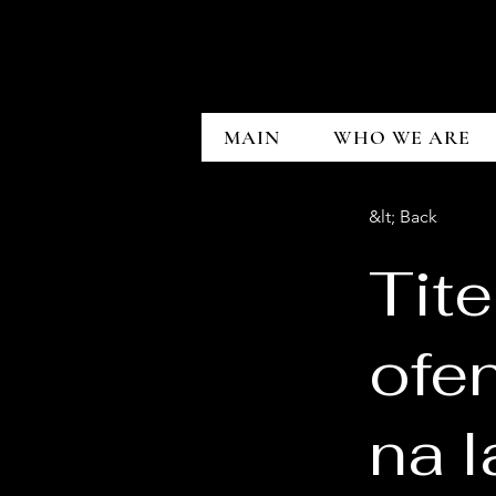
MAIN
WHO WE ARE
&lt; Back
Tite
ofen
na l