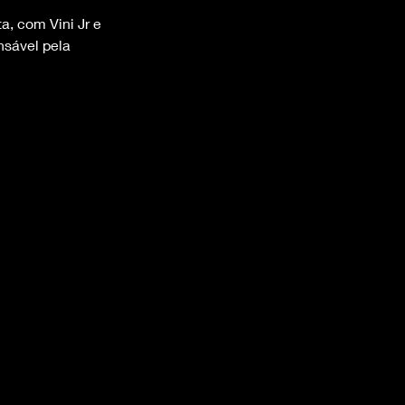
, com Vini Jr e 
nsável pela 