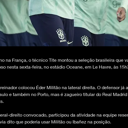
o na França, o técnico Tite montou a seleção brasileira que va
o nesta sexta-feira, no estádio Oceane, em Le Havre, às 15h3
treinador colocou Éder Militão na lateral direita. O defensor já
aulo e também no Porto, mas é zagueiro titular do Real Madrid
s.
teral-direito convocado, participou da atividade na equipe reserv
ia dito que poderia usar Militão ou Ibañez na posição.