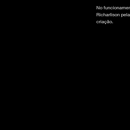
No funcionament
Richarlison pel
criação.