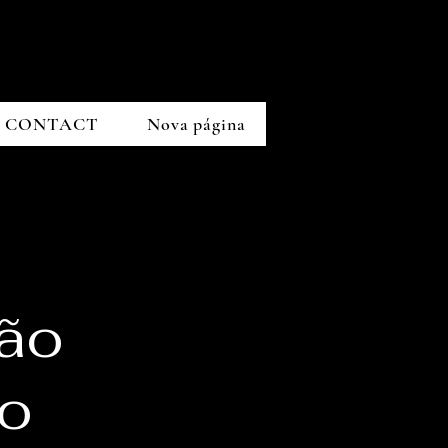
CONTACT
Nova página
o
tão
ão