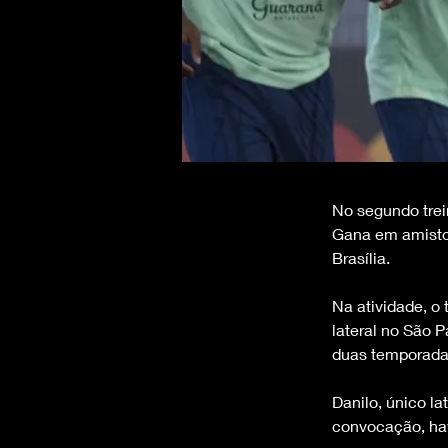
No segundo trein
Gana em amistos
Brasília.
Na atividade, o 
lateral no São P
duas temporada
Danilo, único la
convocação, hav