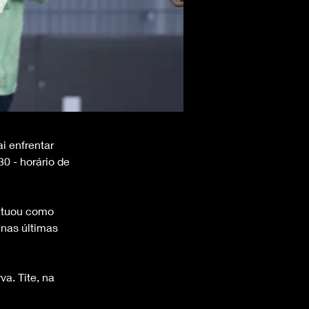
i enfrentar 
0 - horário de 
 atuou como 
 nas últimas 
a. Tite, na 