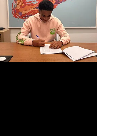
No últimos dias, o Menino da Vila foi 
convocado 
pelo técnico Dudu Patetuci 
para integrar a Seleção Brasileira da 
categoria na disputa da Copa 2 de Julho
, 
que será realizada no próximo mês. A data 
da apresentação do jogador está marcada 
para o próximo dia 26.
“Estou muito empolgado com a 
oportunidade. Vou me dedicar bastante 
para que essa boa fase no Santos 