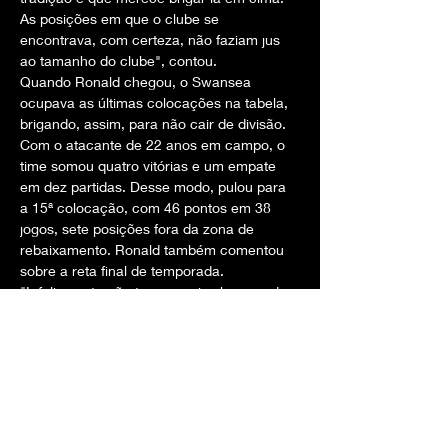
As posições em que o clube se 
encontrava, com certeza, não faziam jus 
ao tamanho do clube", contou.
Quando Ronald chegou, o Swansea 
ocupava as últimas colocações na tabela, 
brigando, assim, para não cair de divisão. 
Com o atacante de 22 anos em campo, o 
time somou quatro vitórias e um empate 
em dez partidas. Desse modo, pulou para 
a 15ª colocação, com 46 pontos em 38 
jogos, sete posições fora da zona de 
rebaixamento. Ronald também comentou 
sobre a reta final de temporada.
"Infelizmente não temos mais chances de 
conquistar o acesso para a Premier 
League. Mas o foco agora é somar o 
máximo de pontos possível para dar uma 
esperança ao nosso torcedor e 
mostrarmos que na próxima temporada 
vamos vir fortes. Estamos fazendo isso nos 
últimos jogos e vencer esse clássico 